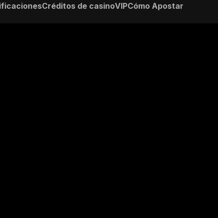
ificaciones
Créditos de casino
VIP
Cómo Apostar