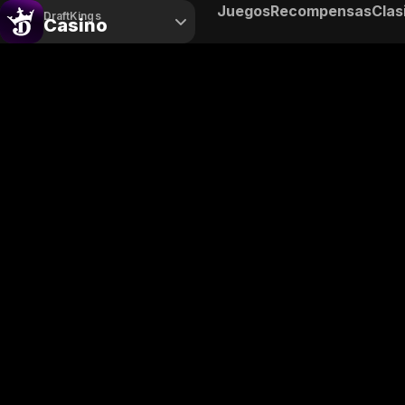
Juegos
Recompensas
Clas
DraftKings
Casino