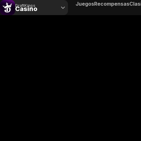
Juegos
Recompensas
Clas
DraftKings
Casino