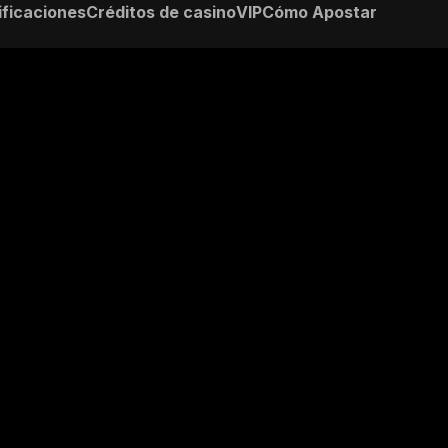
ificaciones
Créditos de casino
VIP
Cómo Apostar