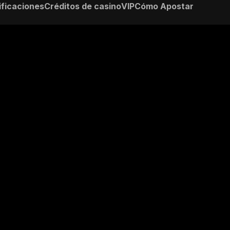
ificaciones
Créditos de casino
VIP
Cómo Apostar