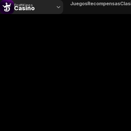
Juegos
Recompensas
Clas
DraftKings
Casino