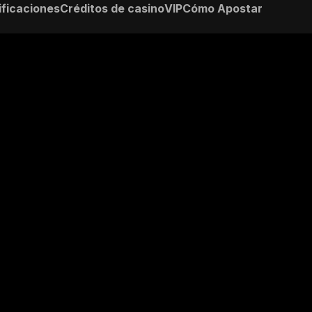
ificaciones
Créditos de casino
VIP
Cómo Apostar