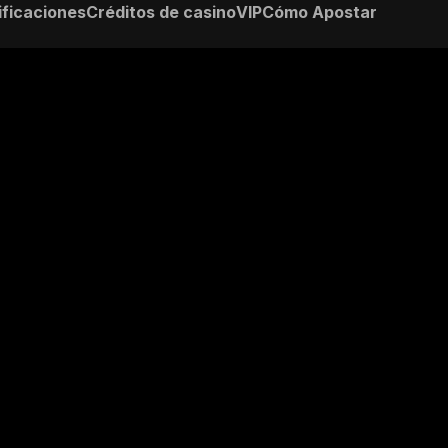
ificaciones
Créditos de casino
VIP
Cómo Apostar