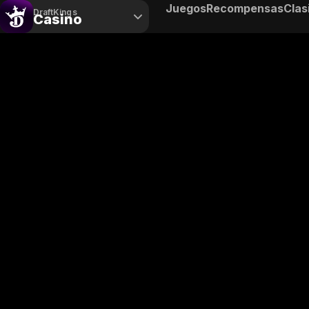
Juegos
Recompensas
Clas
DraftKings
Casino