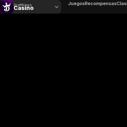
Juegos
Recompensas
Clas
DraftKings
Casino