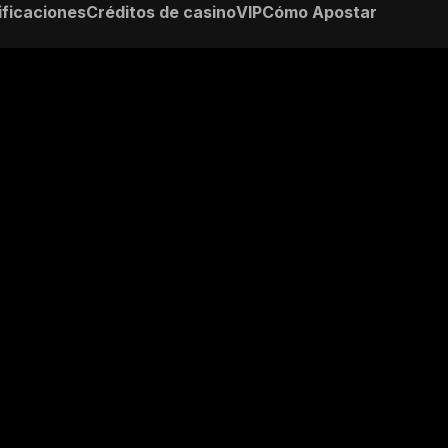
ificaciones
Créditos de casino
VIP
Cómo Apostar