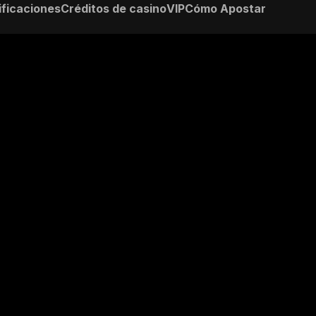
ificaciones
Créditos de casino
VIP
Cómo Apostar