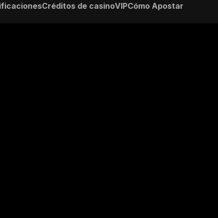
ificaciones
Créditos de casino
VIP
Cómo Apostar