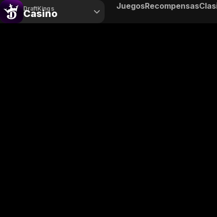
Juegos
Recompensas
Clas
DraftKings
Casino