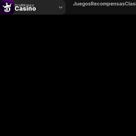
Juegos
Recompensas
Clas
DraftKings
Casino