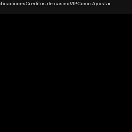
ificaciones
Créditos de casino
VIP
Cómo Apostar