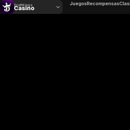
Juegos
Recompensas
Clas
DraftKings
Casino